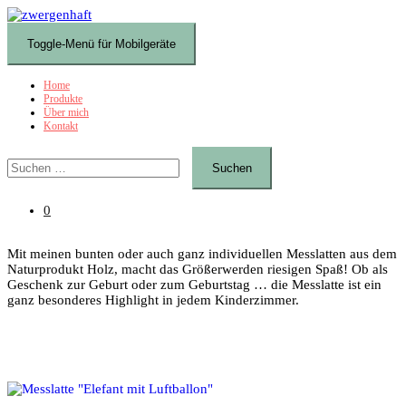
Zum
Inhalt
Toggle-Menü für Mobilgeräte
springen
Home
Produkte
Über mich
Kontakt
Suchen
nach:
0
Mit meinen bunten oder auch ganz individuellen Messlatten aus dem
Naturprodukt Holz, macht das Größerwerden riesigen Spaß! Ob als
Geschenk zur Geburt oder zum Geburtstag … die Messlatte ist ein
ganz besonderes Highlight in jedem Kinderzimmer.