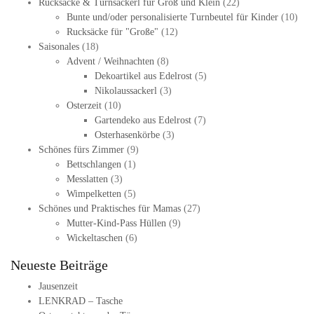
Rucksäcke & Turnsackerl für Groß und Klein
(22)
Bunte und/oder personalisierte Turnbeutel für Kinder
(10)
Rucksäcke für "Große"
(12)
Saisonales
(18)
Advent / Weihnachten
(8)
Dekoartikel aus Edelrost
(5)
Nikolaussackerl
(3)
Osterzeit
(10)
Gartendeko aus Edelrost
(7)
Osterhasenkörbe
(3)
Schönes fürs Zimmer
(9)
Bettschlangen
(1)
Messlatten
(3)
Wimpelketten
(5)
Schönes und Praktisches für Mamas
(27)
Mutter-Kind-Pass Hüllen
(9)
Wickeltaschen
(6)
Neueste Beiträge
Jausenzeit
LENKRAD – Tasche