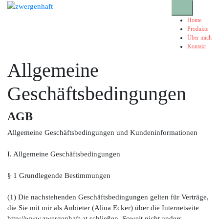
Zum
Toggle-Men
Inhalt
Home
springen
Produkte
Über mich
Kontakt
Allgemeine
Geschäftsbedingungen
AGB
Allgemeine Geschäftsbedingungen und Kundeninformationen
I. Allgemeine Geschäftsbedingungen
§ 1 Grundlegende Bestimmungen
(1) Die nachstehenden Geschäftsbedingungen gelten für Verträge,
die Sie mit mir als Anbieter (Alina Ecker) über die Internetseite
http://www.zwergenhaft.at schließen. Soweit nicht anders