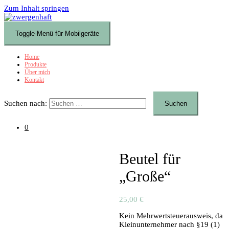
Zum Inhalt springen
Toggle-Menü für Mobilgeräte
Home
Produkte
Über mich
Kontakt
Suchen nach:
0
Beutel für
„Große“
25,00
€
Kein Mehrwertsteuerausweis, da
Kleinunternehmer nach §19 (1)