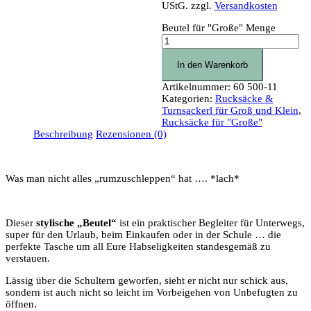
UStG.
zzgl.
Versandkosten
Beutel für "Große" Menge
In den Warenkorb
Artikelnummer:
60 500-11
Kategorien:
Rucksäcke &
Turnsackerl für Groß und Klein
,
Rucksäcke für "Große"
Beschreibung
Rezensionen (0)
Was man nicht alles „rumzuschleppen“ hat …. *lach*
Dieser
stylische „Beutel“
ist ein praktischer Begleiter für Unterwegs,
super für den Urlaub, beim Einkaufen oder in der Schule … die
perfekte Tasche um all Eure Habseligkeiten standesgemäß zu
verstauen.
Lässig über die Schultern geworfen, sieht er nicht nur schick aus,
sondern ist auch nicht so leicht im Vorbeigehen von Unbefugten zu
öffnen.