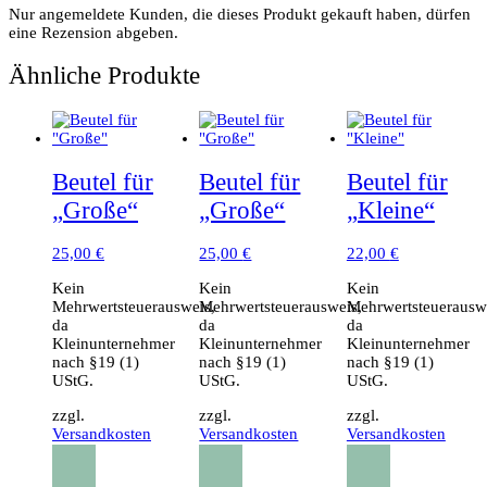
Nur angemeldete Kunden, die dieses Produkt gekauft haben, dürfen
eine Rezension abgeben.
Ähnliche Produkte
Beutel für
Beutel für
Beutel für
„Große“
„Große“
„Kleine“
25,00
€
25,00
€
22,00
€
Kein
Kein
Kein
Mehrwertsteuerausweis,
Mehrwertsteuerausweis,
Mehrwertsteuerausw
da
da
da
Kleinunternehmer
Kleinunternehmer
Kleinunternehmer
nach §19 (1)
nach §19 (1)
nach §19 (1)
UStG.
UStG.
UStG.
zzgl.
zzgl.
zzgl.
Versandkosten
Versandkosten
Versandkosten