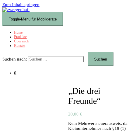
Zum Inhalt springen
Toggle-Menü für Mobilgeräte
Home
Produkte
Über mich
Kontakt
Suchen nach:
0
„Die drei
Freunde“
20,00
€
Kein Mehrwertsteuerausweis, da
Kleinunternehmer nach §19 (1)