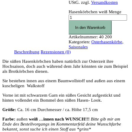
UStG.
zzgl.
Versandkosten
Hasenkörbchen weiß Menge
In den Warenkorb
Artikelnummer:
40 200
Kategorien:
Osterhasenkörbe
,
Saisonales
Beschreibung
Rezensionen (0)
Die süßen Hasenkörbchen haben natürlich zur Osterzeit ihre
Hochsaison, doch auch während dem Jahr könnten sie zum Beispiel
als Brotkörbchen dienen.
Sie bestehen innen aus einem Baumwollstoff und außen aus einem
kuscheligen Walkstoff
Vorne ist mit schwarzem Garn ein süßes Gesicht aufgestickt und
hinten vollendet ein Bommel den süßen Hasen- Look.
Größe:
Ca. 16 cm Durchmesser / ca. Höhe 17,5 cm
Farbe:
außen
weiß …innen nach WUNSCH!!!
Bitte gib mir am
Ende des Bestellvorgangs im Kommentarfeld deine Wunschfarbe
bekannt, sonst suche ich einen Stoff aus *grins*