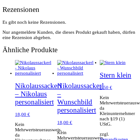
Rezensionen
Es gibt noch keine Rezensionen.
Nur angemeldete Kunden, die dieses Produkt gekauft haben, dürfen
eine Rezension abgeben.
Ähnliche Produkte
Stern klein
Nikolaussackerl
Nikolaussackerl
2,50
€
– Nikolaus
–
Kein
personalisiert
Wunschbild
Mehrwertsteuerausw
da
personalisiert
Kleinunternehmer
18,00
€
nach §19 (1)
18,00
€
UStG.
Kein
Mehrwertsteuerausweis,
Kein
zzgl.
da
Mehrwertsteuerausweis,
Versandkosten