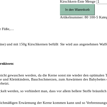
Kirschkern-Ente Menge
In den Warenkorb
Artikelnummer:
80 100-5
Kate
te Füße,…
ne) und mit 150g Kirschkernen befüllt Sie wird aus angenehmen Waffel
rnkissen:
e nicht gewaschen werden, da die Kerne sonst nie wieder den optimalen
nge und Kleinkindern, Bauchschmerzen, zum Anwärmen des Babybettes 
heizt.
elt werden, so verhindert man, dass vor allem hellere Stoffe bräunli
ngleichmäßigen Erwärmung der Kerne kommen kann und so Verbrennungsg