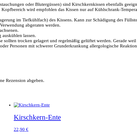
tauchungen oder Blutergüssen) sind Kirschkernkissen ebenfalls geeignet
z im Kopfbereich wird empfohlen das Kissen nur auf Kühlschrank-Tempera
gerung im Tiefkühlfach) des Kissens. Kann zur Schädigung des Füllsto
r Verwendung abgeraten werden.
wachsenen.
g auskühlen lassen.
se sollten trocken gelagert und regelmäßig gelüftet werden. Gerade weil
n oder Personen mit schwerer Grunderkrankung allergologische Reaktion
ine Rezension abgeben.
Kirschkern-Ente
22,90
€