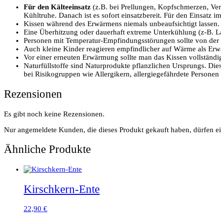
Für den Kälteeinsatz
(z.B. bei Prellungen, Kopfschmerzen, Vers
Kühltruhe. Danach ist es sofort einsatzbereit. Für den Einsat
Kissen während des Erwärmens niemals unbeaufsichtigt lassen.
Eine Überhitzung oder dauerhaft extreme Unterkühlung (z-B. La
Personen mit Temperatur-Empfindungsstörungen sollte von de
Auch kleine Kinder reagieren empfindlicher auf Wärme als Er
Vor einer erneuten Erwärmung sollte man das Kissen vollständi
Naturfüllstoffe sind Naturprodukte pflanzlichen Ursprungs. Die
bei Risikogruppen wie Allergikern, allergiegefährdete Persone
Rezensionen
Es gibt noch keine Rezensionen.
Nur angemeldete Kunden, die dieses Produkt gekauft haben, dürfen e
Ähnliche Produkte
Kirschkern-Ente
22,90
€