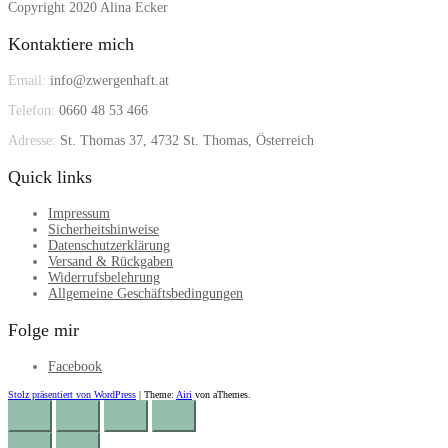
Copyright 2020 Alina Ecker
Kontaktiere mich
Email:
info@zwergenhaft.at
Telefon:
0660 48 53 466
Adresse:
St. Thomas 37, 4732 St. Thomas, Österreich
Quick links
Impressum
Sicherheitshinweise
Datenschutzerklärung
Versand & Rückgaben
Widerrufsbelehrung
Allgemeine Geschäftsbedingungen
Folge mir
Facebook
Stolz präsentiert von WordPress
|
Theme:
Airi
von aThemes.