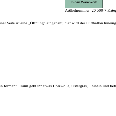
In den Warenkorb
Artikelnummer:
20 500-7
Kate
ner Seite ist eine „Öffnung“ eingenäht, hier wird der Luftballon hinein
en formen“. Dann gebt ihr etwas Holzwolle, Ostergras,…hinein und befü
orstellung dazu. Viel Freude beim 