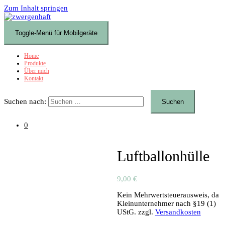
Zum Inhalt springen
Toggle-Menü für Mobilgeräte
Home
Produkte
Über mich
Kontakt
Suchen nach:
0
Luftballonhülle
9,00
€
Kein Mehrwertsteuerausweis, da
Kleinunternehmer nach §19 (1)
UStG.
zzgl.
Versandkosten