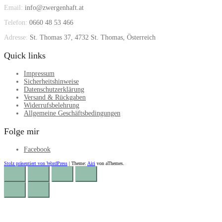
Email:
info@zwergenhaft.at
Telefon:
0660 48 53 466
Adresse:
St. Thomas 37, 4732 St. Thomas, Österreich
Quick links
Impressum
Sicherheitshinweise
Datenschutzerklärung
Versand & Rückgaben
Widerrufsbelehrung
Allgemeine Geschäftsbedingungen
Folge mir
Facebook
Stolz präsentiert von WordPress
|
Theme:
Airi
von aThemes.