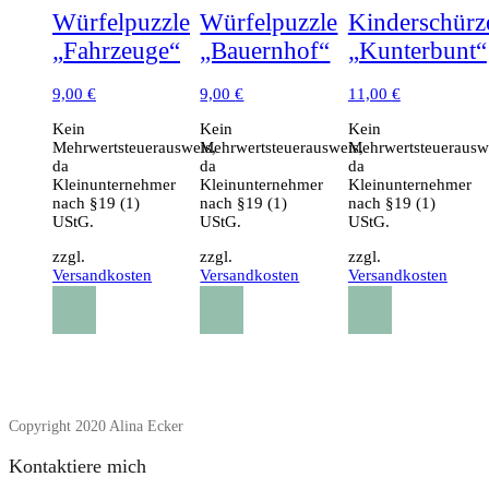
Würfelpuzzle
Würfelpuzzle
Kinderschürz
„Fahrzeuge“
„Bauernhof“
„Kunterbunt“
9,00
€
9,00
€
11,00
€
Kein
Kein
Kein
Mehrwertsteuerausweis,
Mehrwertsteuerausweis,
Mehrwertsteuerausw
da
da
da
Kleinunternehmer
Kleinunternehmer
Kleinunternehmer
nach §19 (1)
nach §19 (1)
nach §19 (1)
UStG.
UStG.
UStG.
zzgl.
zzgl.
zzgl.
Versandkosten
Versandkosten
Versandkosten
Copyright 2020 Alina Ecker
Kontaktiere mich