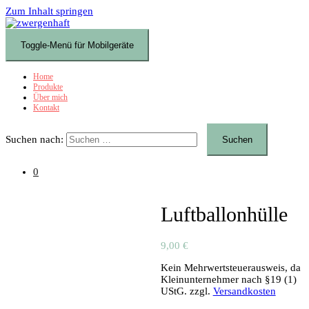
Zum Inhalt springen
Toggle-Menü für Mobilgeräte
Home
Produkte
Über mich
Kontakt
Suchen nach:
0
Luftballonhülle
9,00
€
Kein Mehrwertsteuerausweis, da
Kleinunternehmer nach §19 (1)
UStG.
zzgl.
Versandkosten