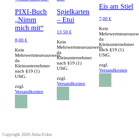
Eis am Stiel
PIXI-Buch
Spielkarten
„Nimm
– Etui
7,00
€
mich mit“
Kein
13,50
€
Mehrwertsteuerausw
da
8,00
€
Kein
Kleinunternehmer
Mehrwertsteuerausweis,
nach §19 (1)
Kein
da
UStG.
Mehrwertsteuerausweis,
Kleinunternehmer
da
nach §19 (1)
zzgl.
Kleinunternehmer
UStG.
Versandkosten
nach §19 (1)
UStG.
zzgl.
Versandkosten
zzgl.
Versandkosten
Copyright 2020 Alina Ecker