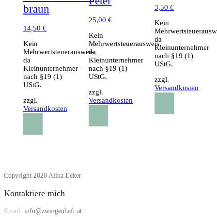
Peter
braun
3,50
€
25,00
€
Kein
14,50
€
Mehrwertsteuerausw
Kein
da
Kein
Mehrwertsteuerausweis,
Kleinunternehmer
Mehrwertsteuerausweis,
da
nach §19 (1)
da
Kleinunternehmer
UStG.
Kleinunternehmer
nach §19 (1)
nach §19 (1)
UStG.
zzgl.
UStG.
Versandkosten
zzgl.
zzgl.
Versandkosten
Versandkosten
Copyright 2020 Alina Ecker
Kontaktiere mich
Email:
info@zwergenhaft.at