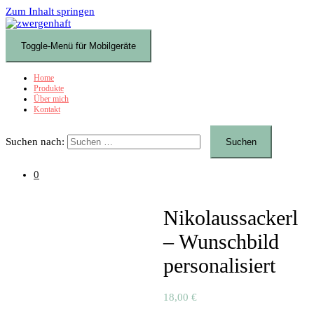
Zum Inhalt springen
Toggle-Menü für Mobilgeräte
Home
Produkte
Über mich
Kontakt
Suchen nach:
0
Nikolaussackerl
– Wunschbild
personalisiert
18,00
€