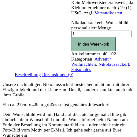
Kein Mehrwertsteuerausweis, da
Kleinunternehmer nach §19 (1)
UStG.
zzgl.
Versandkosten
Nikolaussackerl - Wunschbild
personalisiert Menge
In den Warenkorb
Artikelnummer:
40 102
Kategorien:
Advent /
Weihnachten
,
Nikolaussackerl
,
Saisonales
Beschreibung
Rezensionen (0)
Unsere nachhaltigen Nikolaussackerl bestechen nicht nur mit ihrer
Einzigartigkeit und der Liebe zum Detail, sondern punktet auch mit
ihrer Größe.
Ein ca. 27cm x 48cm großes selbst genähtes Jutesackerl.
Dein Wunschbild wird mit Hand auf die Jute aufgemalt. Bitte gib
einfache dein Wunschbild und die Wunschfarbei beim Namen am
Ende der Bestellung im Kommentarfeld an – oder schick mir ein
Foto/Bild vom Motiv per E-Mail. Ich gehe sehr gerne auf Eure
Wünsche ein!