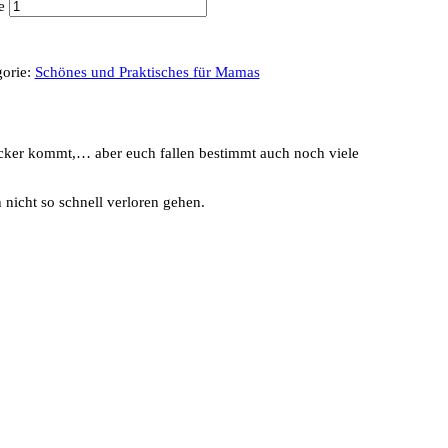
e
gorie:
Schönes und Praktisches für Mamas
äcker kommt,… aber euch fallen bestimmt auch noch viele
 nicht so schnell verloren gehen.