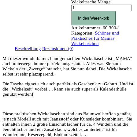
Wickeltasche Menge
In den Warenkorb
Artikelnummer:
60 300-1
Kategorien:
Schönes und
Praktisches für Mamas
,
Wickeltaschen
Beschreibung
Rezensionen (0)
Mit dieser wunderbaren, handgemachten Wickeltasche ist „MAMA“
auch unterwegs immer perfekt ausgestattet. Alles was Sie zum
Wickeln der „Zwerge“ braucht, hat Sie nun dabei. Die Wickeltasche
selbst ist sehr platzsparend.
Die Tasche eignet sich auch perfekt als Geschenk zu Geburt. Und ist
die „Wickelzeit“ vorbei…. kann sie auch super als Kalenderhülle
genutzt werden!
Diese praktischen Wickeltaschen sind aus Baumwollstoffen genäht,
je nach Modell auch mit Jeansstoff oder Kunstleder kombiniert. Sie
enthalten innen 2 große Einschubfächer für ca. 4 Windeln und die
Feuchttücher und ein Zusatzfach, welches „unterteilt“ ist für
Wundcreme, Reservegeld, Einkaufszettel, …